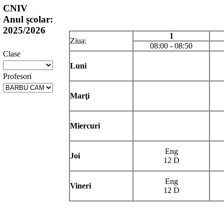
CNIV
Anul şcolar:
2025/2026
1
Ziua:
08:00 - 08:50
Clase
Luni
Profesori
Marţi
Miercuri
Eng
Joi
12 D
Eng
Vineri
12 D